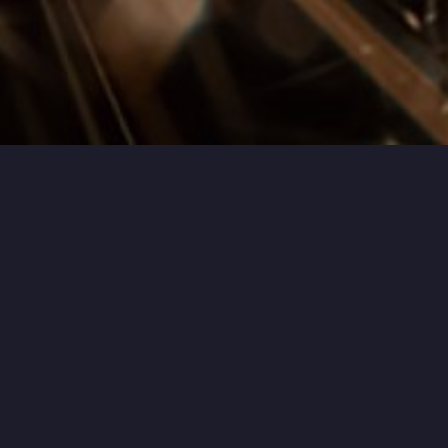
tion « Métiers
ps »
ation a pour vocation de promouvoir le travail
la forge (forgeron, taillandier, coutelier…), du fer
 foyer, damas…) et du bois local (manches, fourreaux,
s debout, sculpture…).