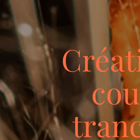
Créat
cou
tranc