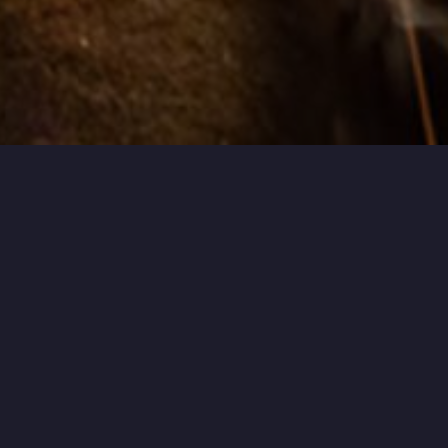
L’Associa
d’en Tem
Fondée en 2019, notre associ
artisanal dans les métiers de 
(métallurgie artisanale, bas
planches à découpées en boi