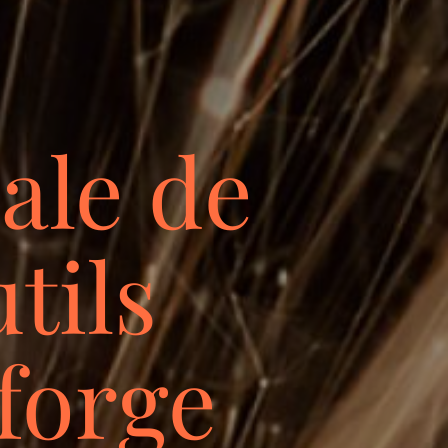
ale de
tils
 forge