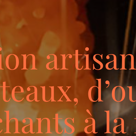
ion artisan
teaux, d’ou
hants à la